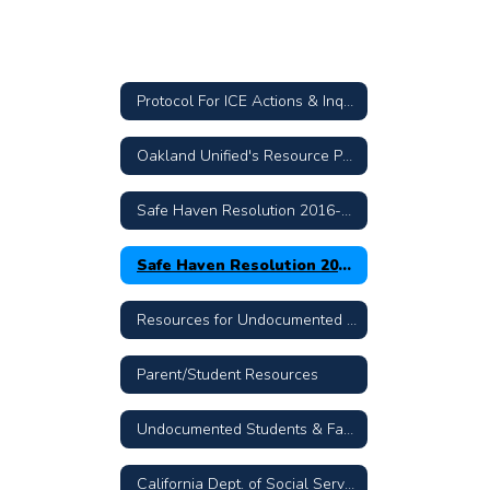
Protocol For ICE Actions & Inquiries
Oakland Unified's Resource Page
Safe Haven Resolution 2016-17-13
Safe Haven Resolution 2016-17-14 Spanish Version
Resources for Undocumented Families
Parent/Student Resources
Undocumented Students & Families: The Facts
California Dept. of Social Services DACA Assistance List