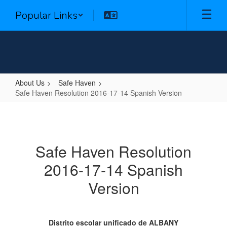
Skip
Popular Links
to
main
content
About Us
Safe Haven
Safe Haven Resolution 2016-17-14 Spanish Version
Safe
Haven
Resolution
Safe Haven Resolution
2016-
2016-17-14 Spanish
17-
14
Version
Spanish
Version
Distrito escolar unificado de ALBANY